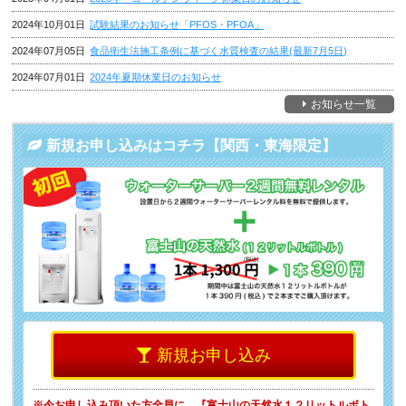
2024年10月01日
試験結果のお知らせ「PFOS・PFOA」
2024年07月05日
食品衛生法施工条例に基づく水質検査の結果(最新7月5日)
2024年07月01日
2024年夏期休業日のお知らせ
お知らせ一覧
新規お申し込みはコチラ【関西・東海限定】
新規お申し込み
※今お申し込み頂いた方全員に、
『富士山の天然水１２リットルボト