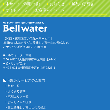
本サイトご利用の前に
お知らせ
解約の手続き
サイトマップ
お客様マイページ
【関西・東海限定の宅配水サービス】
毎日飲む水はカラダに美味しい富士山の天然水で。
バナジウム成分6.3μg/100ml含有。
■ベルウォーター本社
〒599-8242大阪府堺市中区陶器北244-5
■ボトリング工場
〒418-0111静岡県富士宮市山宮2226-1
宅配水サービスのご案内
料金一覧
よくある質問
宅配エリア一覧
お申し込みの流れ
体に美味しい富士山の天然水