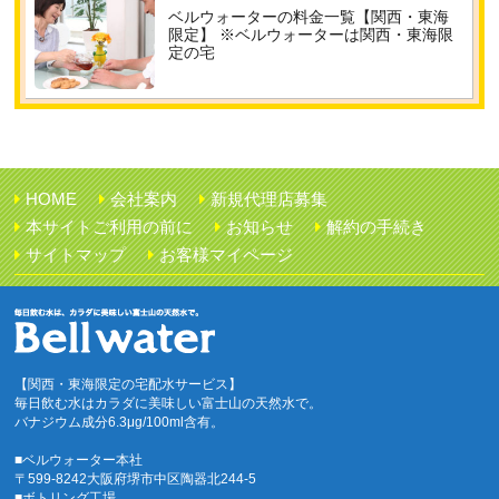
ベルウォーターの料金一覧【関西・東海
限定】 ※ベルウォーターは関西・東海限
定の宅
HOME
会社案内
新規代理店募集
本サイトご利用の前に
お知らせ
解約の手続き
サイトマップ
お客様マイページ
【関西・東海限定の宅配水サービス】
毎日飲む水はカラダに美味しい富士山の天然水で。
バナジウム成分6.3μg/100ml含有。
■ベルウォーター本社
〒599-8242大阪府堺市中区陶器北244-5
■ボトリング工場