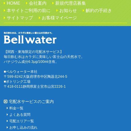
HOME
会社案内
新規代理店募集
本サイトご利用の前に
お知らせ
解約の手続き
サイトマップ
お客様マイページ
【関西・東海限定の宅配水サービス】
毎日飲む水はカラダに美味しい富士山の天然水で。
バナジウム成分6.3μg/100ml含有。
■ベルウォーター本社
〒599-8242大阪府堺市中区陶器北244-5
■ボトリング工場
〒418-0111静岡県富士宮市山宮2226-1
宅配水サービスのご案内
料金一覧
よくある質問
宅配エリア一覧
お申し込みの流れ