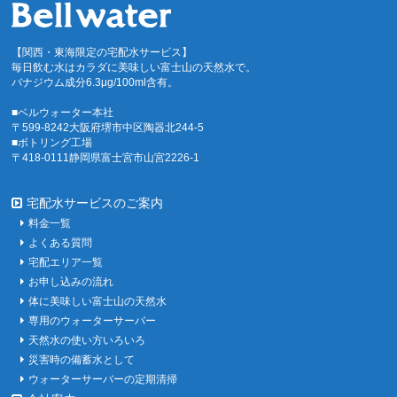
【関西・東海限定の宅配水サービス】
毎日飲む水はカラダに美味しい富士山の天然水で。
バナジウム成分6.3μg/100ml含有。
■ベルウォーター本社
〒599-8242大阪府堺市中区陶器北244-5
■ボトリング工場
〒418-0111静岡県富士宮市山宮2226-1
宅配水サービスのご案内
料金一覧
よくある質問
宅配エリア一覧
お申し込みの流れ
体に美味しい富士山の天然水
専用のウォーターサーバー
天然水の使い方いろいろ
災害時の備蓄水として
ウォーターサーバーの定期清掃