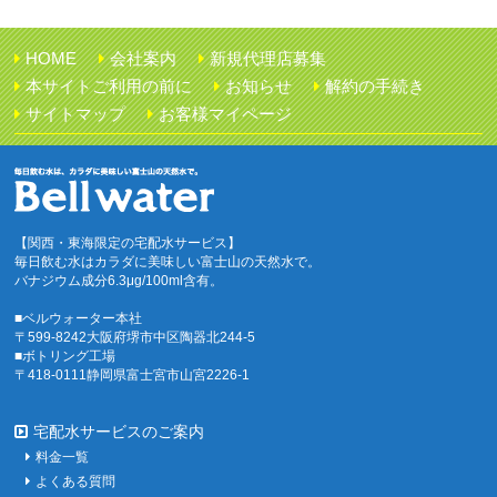
HOME
会社案内
新規代理店募集
本サイトご利用の前に
お知らせ
解約の手続き
サイトマップ
お客様マイページ
【関西・東海限定の宅配水サービス】
毎日飲む水はカラダに美味しい富士山の天然水で。
バナジウム成分6.3μg/100ml含有。
■ベルウォーター本社
〒599-8242大阪府堺市中区陶器北244-5
■ボトリング工場
〒418-0111静岡県富士宮市山宮2226-1
宅配水サービスのご案内
料金一覧
よくある質問