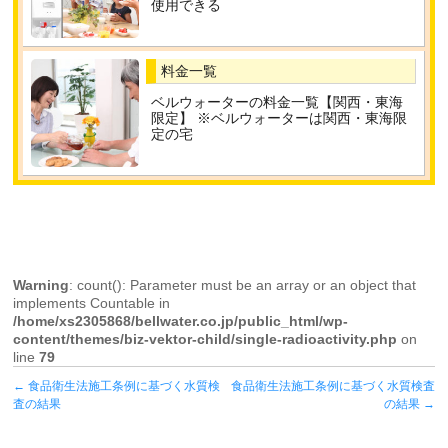
使用できる
料金一覧
ベルウォーターの料金一覧【関西・東海
限定】 ※ベルウォーターは関西・東海限
定の宅
Warning
: count(): Parameter must be an array or an object that
implements Countable in
/home/xs2305868/bellwater.co.jp/public_html/wp-
content/themes/biz-vektor-child/single-radioactivity.php
on
line
79
←
食品衛生法施工条例に基づく水質検
食品衛生法施工条例に基づく水質検査
査の結果
の結果
→