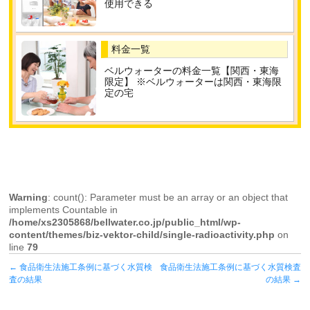
使用できる
料金一覧
ベルウォーターの料金一覧【関西・東海
限定】 ※ベルウォーターは関西・東海限
定の宅
Warning
: count(): Parameter must be an array or an object that
implements Countable in
/home/xs2305868/bellwater.co.jp/public_html/wp-
content/themes/biz-vektor-child/single-radioactivity.php
on
line
79
←
食品衛生法施工条例に基づく水質検
食品衛生法施工条例に基づく水質検査
査の結果
の結果
→