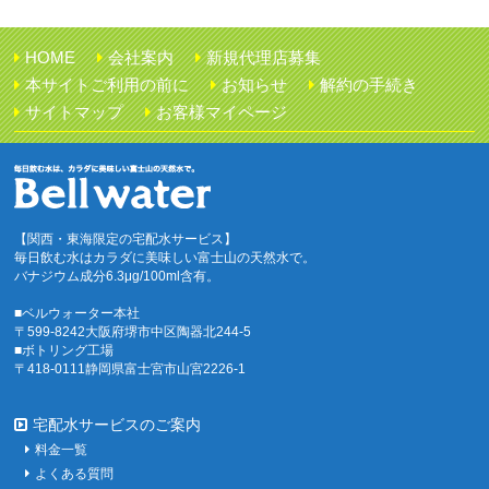
HOME
会社案内
新規代理店募集
本サイトご利用の前に
お知らせ
解約の手続き
サイトマップ
お客様マイページ
【関西・東海限定の宅配水サービス】
毎日飲む水はカラダに美味しい富士山の天然水で。
バナジウム成分6.3μg/100ml含有。
■ベルウォーター本社
〒599-8242大阪府堺市中区陶器北244-5
■ボトリング工場
〒418-0111静岡県富士宮市山宮2226-1
宅配水サービスのご案内
料金一覧
よくある質問