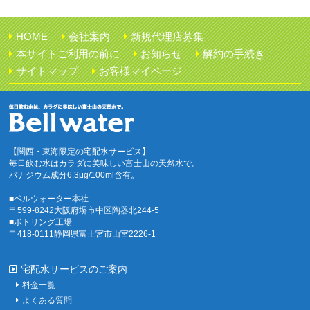
HOME
会社案内
新規代理店募集
本サイトご利用の前に
お知らせ
解約の手続き
サイトマップ
お客様マイページ
【関西・東海限定の宅配水サービス】
毎日飲む水はカラダに美味しい富士山の天然水で。
バナジウム成分6.3μg/100ml含有。
■ベルウォーター本社
〒599-8242大阪府堺市中区陶器北244-5
■ボトリング工場
〒418-0111静岡県富士宮市山宮2226-1
宅配水サービスのご案内
料金一覧
よくある質問