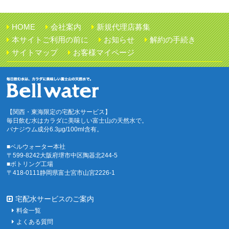
HOME
会社案内
新規代理店募集
本サイトご利用の前に
お知らせ
解約の手続き
サイトマップ
お客様マイページ
【関西・東海限定の宅配水サービス】
毎日飲む水はカラダに美味しい富士山の天然水で。
バナジウム成分6.3μg/100ml含有。
■ベルウォーター本社
〒599-8242大阪府堺市中区陶器北244-5
■ボトリング工場
〒418-0111静岡県富士宮市山宮2226-1
宅配水サービスのご案内
料金一覧
よくある質問