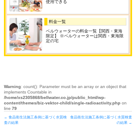
使用できる
料金一覧
ベルウォーターの料金一覧【関西・東海
限定】 ※ベルウォーターは関西・東海限
定の宅
Warning
: count(): Parameter must be an array or an object that
implements Countable in
/home/xs2305868/bellwater.co.jp/public_html/wp-
content/themes/biz-vektor-child/single-radioactivity.php
on
line
79
←
食品衛生法施工条例に基づく水質検
食品衛生法施工条例に基づく水質検査
査の結果
の結果
→