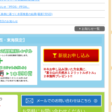
らせ「PFOS・PFOA」
条例に基づく水質検査の結果(最新7月5日)
休業日のお知らせ
お知らせ一覧
西・東海限定】
新規お申し込み
※今お申し込み頂いた方全員に、
『富士山の天然水１２リットルボトル』
２本無料プレゼント!!
ラ
-