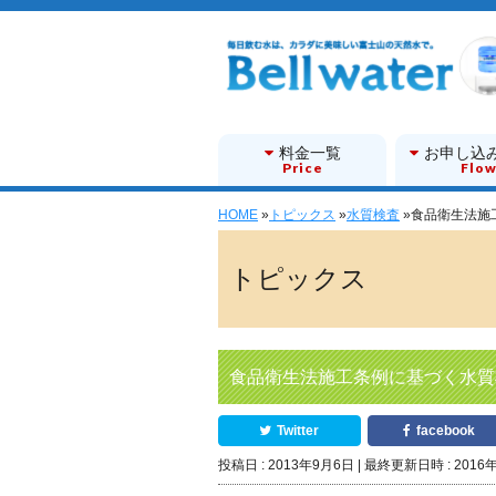
料金一覧
お申し込
Price
Flo
HOME
»
トピックス
»
水質検査
»
食品衛生法施
トピックス
食品衛生法施工条例に基づく水質
Twitter
facebook
投稿日 : 2013年9月6日
最終更新日時 : 2016