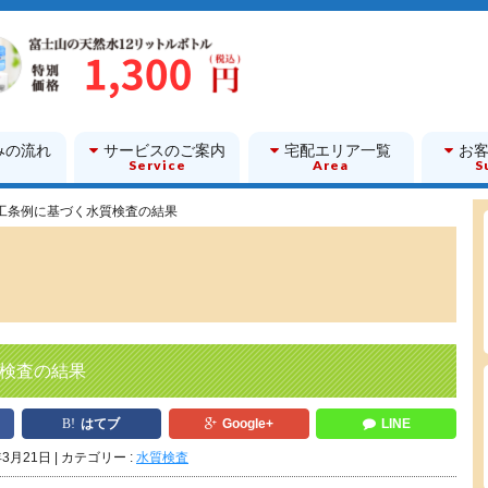
みの流れ
サービスのご案内
宅配エリア一覧
お
w
Service
Area
S
工条例に基づく水質検査の結果
検査の結果
はてブ
Google+
LINE
年3月21日
カテゴリー :
水質検査