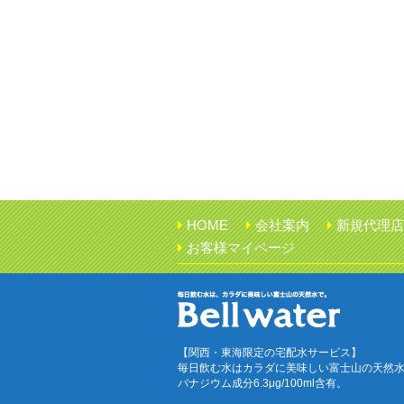
HOME
会社案内
新規代理店
お客様マイページ
【関西・東海限定の宅配水サービス】
毎日飲む水はカラダに美味しい富士山の天然
バナジウム成分6.3μg/100ml含有。