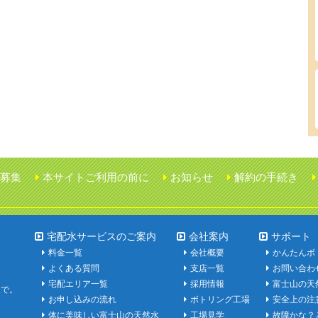
募集
本サイトご利用の前に
お知らせ
解約の手続き
宅配水サービスのご案内
会社案内
サポート
料金一覧
会社概要
かんたんボ
よくある質問
支店一覧
お問い合わ
宅配エリア一覧
採用情報
富士山の天
水で。
お申し込みの流れ
ボトリング工場
安全上の注
体に美味しい富士山の天然水
工場見学
故障かな？