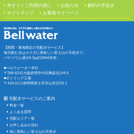
本サイトご利用の前に
お知らせ
解約の手続き
サイトマップ
お客様マイページ
【関西・東海限定の宅配水サービス】
毎日飲む水はカラダに美味しい富士山の天然水で。
バナジウム成分6.3μg/100ml含有。
■ベルウォーター本社
〒599-8242大阪府堺市中区陶器北244-5
■ボトリング工場
〒418-0111静岡県富士宮市山宮2226-1
宅配水サービスのご案内
料金一覧
よくある質問
宅配エリア一覧
お申し込みの流れ
体に美味しい富士山の天然水