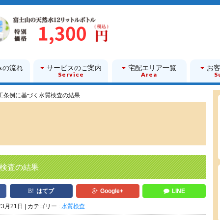
みの流れ
サービスのご案内
宅配エリア一覧
お
w
Service
Area
S
工条例に基づく水質検査の結果
検査の結果
はてブ
Google+
LINE
年3月21日
カテゴリー :
水質検査