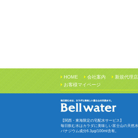
HOME
会社案内
新規代理店
お客様マイページ
【関西・東海限定の宅配水サービス】
毎日飲む水はカラダに美味しい富士山の天然
バナジウム成分6.3μg/100ml含有。