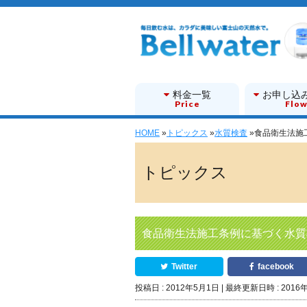
料金一覧
お申し込
Price
Flo
HOME
»
トピックス
»
水質検査
»
食品衛生法施
トピックス
食品衛生法施工条例に基づく水質
Twitter
facebook
投稿日 : 2012年5月1日
最終更新日時 : 2016