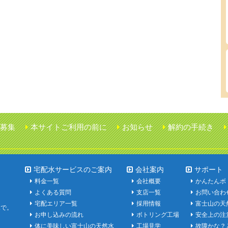
募集
本サイトご利用の前に
お知らせ
解約の手続き
宅配水サービスのご案内
会社案内
サポート
料金一覧
会社概要
かんたんボ
よくある質問
支店一覧
お問い合わ
宅配エリア一覧
採用情報
富士山の天
水で。
お申し込みの流れ
ボトリング工場
安全上の注
体に美味しい富士山の天然水
工場見学
故障かな？