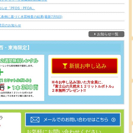
らせ「PFOS・PFOA」
条例に基づく水質検査の結果(最新7月5日)
休業日のお知らせ
お知らせ一覧
西・東海限定】
新規お申し込み
※今お申し込み頂いた方全員に、
『富士山の天然水１２リットルボトル』
２本無料プレゼント!!
ラ
-